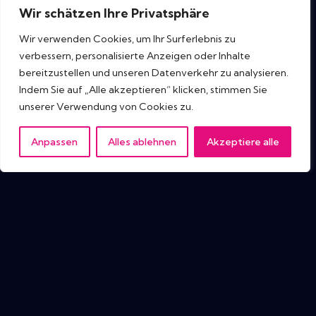
Wir schätzen Ihre Privatsphäre
Wir verwenden Cookies, um Ihr Surferlebnis zu
verbessern, personalisierte Anzeigen oder Inhalte
bereitzustellen und unseren Datenverkehr zu analysieren.
Indem Sie auf „Alle akzeptieren“ klicken, stimmen Sie
unserer Verwendung von Cookies zu.
Anpassen
Alles ablehnen
Akzeptiere alle
IT Tech Publish Hub
Heim
Themen
Neueste