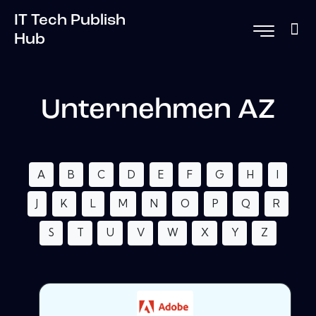
IT Tech Publish
Hub
Unternehmen AZ
A
B
C
D
E
F
G
H
I
J
K
L
M
N
O
P
Q
R
S
T
U
V
W
X
Y
Z