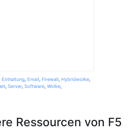
e zu
F5
Kontaktaufnahme mit Ihnen
e können sich jederzeit abmelden.
F5
nschutzerklärung.
Sie unseren Nutzungsbedingungen zu. Alle
erklärung
. Bei weiteren Fragen bitte mailen
,
Einhaltung
,
Email
,
Firewall
,
Hybridwolke
,
eit
,
Server
,
Software
,
Wolke
,
ere Ressourcen von
F5