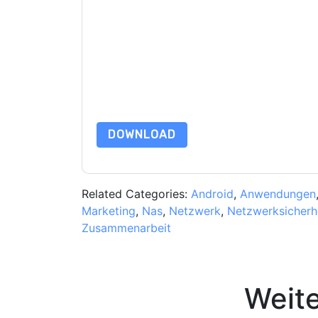
Mit dem Absenden dieses Formulars stimmen Si
marketingbezogene E-Mails oder per Telefon. Si
Webseiten u Mitteilungen unterliegen ihrer Date
Indem Sie diese Ressource anfordern, stimmen 
Daten sind geschützt durch unsere
Datenschutz
Datenschutz@techpublishhub.com
DOWNLOAD
Related Categories:
Android
,
Anwendungen
Marketing
,
Nas
,
Netzwerk
,
Netzwerksicherh
Zusammenarbeit
Weit