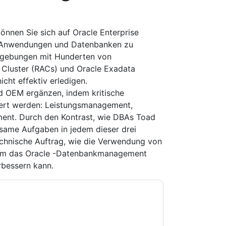
nnen Sie sich auf Oracle Enterprise
, Anwendungen und Datenbanken zu
mgebungen mit Hunderten von
 Cluster (RACs) und Oracle Exadata
icht effektiv erledigen.
d OEM ergänzen, indem kritische
efert werden: Leistungsmanagement,
t. Durch den Kontrast, wie DBAs Toad
same Aufgaben in jedem dieser drei
echnische Auftrag, wie die Verwendung von
sam das Oracle -Datenbankmanagement
rbessern kann.
e zu
Quest UK
Kontaktaufnahme mit Ihnen