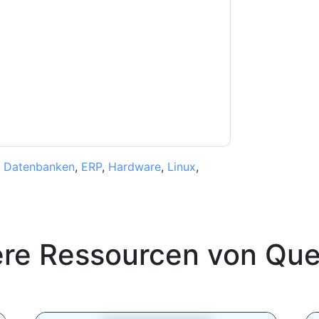
e können sich jederzeit abmelden.
Quest UK
nschutzerklärung.
Sie unseren Nutzungsbedingungen zu. Alle
erklärung
. Bei weiteren Fragen bitte mailen
,
Datenbanken
,
ERP
,
Hardware
,
Linux
,
ere Ressourcen von
Que