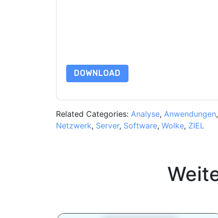
marketingbezogene E-Mails oder per Telefon. Si
Webseiten u Mitteilungen unterliegen ihrer Date
Indem Sie diese Ressource anfordern, stimmen 
Daten sind geschützt durch unsere
Datenschutz
Datenschutz@techpublishhub.com
DOWNLOAD
Related Categories:
Analyse
,
Anwendungen
Netzwerk
,
Server
,
Software
,
Wolke
,
ZIEL
Weit