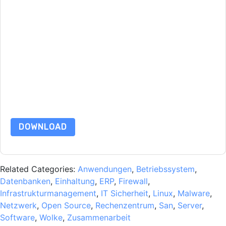
Mit dem Absenden dieses Formulars stimmen Sie zu
VMware
Kontaktaufnahme mit Ihnen marketingbezogene E-Mails oder
per Telefon. Sie können sich jederzeit abmelden.
VMware
Webseiten u Mitteilungen unterliegen ihrer
Datenschutzerklärung.
Indem Sie diese Ressource anfordern, stimmen Sie unseren
Nutzungsbedingungen zu. Alle Daten sind geschützt durch
unsere
Datenschutzerklärung
. Bei weiteren Fragen bitte
mailen Datenschutz@techpublishhub.com
DOWNLOAD
Related Categories:
Anwendungen
,
Betriebssystem
,
Datenbanken
,
Einhaltung
,
ERP
,
Firewall
,
Infrastrukturmanagement
,
IT Sicherheit
,
Linux
,
Malware
,
Netzwerk
,
Open Source
,
Rechenzentrum
,
San
,
Server
,
Software
,
Wolke
,
Zusammenarbeit