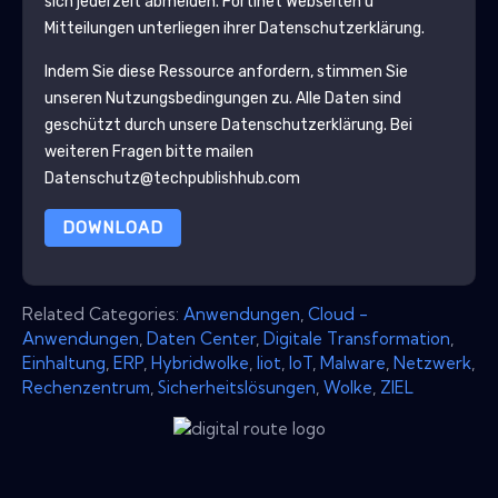
sich jederzeit abmelden.
Fortinet
Webseiten u
Mitteilungen unterliegen ihrer Datenschutzerklärung.
Indem Sie diese Ressource anfordern, stimmen Sie
unseren Nutzungsbedingungen zu. Alle Daten sind
geschützt durch unsere
Datenschutzerklärung
. Bei
weiteren Fragen bitte mailen
Datenschutz@techpublishhub.com
DOWNLOAD
Related Categories:
Anwendungen
,
Cloud -
Anwendungen
,
Daten Center
,
Digitale Transformation
,
Einhaltung
,
ERP
,
Hybridwolke
,
Iiot
,
IoT
,
Malware
,
Netzwerk
,
Rechenzentrum
,
Sicherheitslösungen
,
Wolke
,
ZIEL