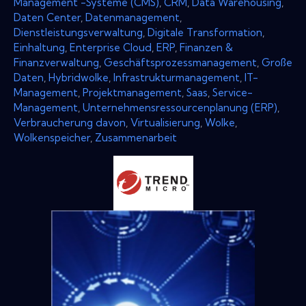
Management -Systeme (CMS)
,
CRM
,
Data Warehousing
,
Daten Center
,
Datenmanagement
,
Dienstleistungsverwaltung
,
Digitale Transformation
,
Einhaltung
,
Enterprise Cloud
,
ERP
,
Finanzen &
Finanzverwaltung
,
Geschäftsprozessmanagement
,
Große
Daten
,
Hybridwolke
,
Infrastrukturmanagement
,
IT-
Management
,
Projektmanagement
,
Saas
,
Service-
Management
,
Unternehmensressourcenplanung (ERP)
,
Verbraucherung davon
,
Virtualisierung
,
Wolke
,
Wolkenspeicher
,
Zusammenarbeit