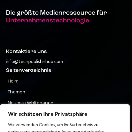
Die größte Medienressource für
Unternehmenstechnologie.
Kontaktiere uns
info@techpublishhhub.com
Seitenverzeichnis
Heim
Themen
Neueste Whitepaper
Wir schätzen Ihre Privatsphäre
Unternehmen AZ
Wir verwenden Cookies, um Ihr Surferlebnis zu
Kontaktiere uns
verbessern, personalisierte Anzeigen oder Inhalte