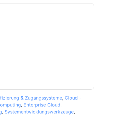
e zu
OutSystems
Kontaktaufnahme mit Ihnen
e können sich jederzeit abmelden.
OutSystems
nschutzerklärung.
Sie unseren Nutzungsbedingungen zu. Alle
erklärung
. Bei weiteren Fragen bitte mailen
ifizierung & Zugangssysteme
,
Cloud -
Computing
,
Enterprise Cloud
,
g
,
Systementwicklungswerkzeuge
,