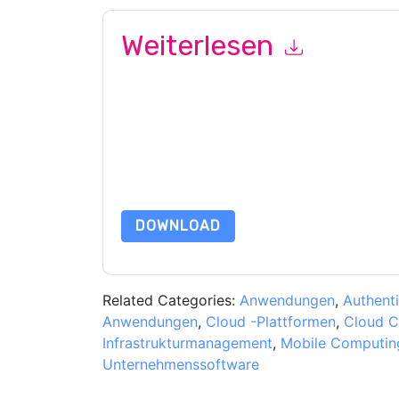
Weiterlesen
Mit dem Absenden dieses Formulars stimmen Si
marketingbezogene E-Mails oder per Telefon. Si
Webseiten u Mitteilungen unterliegen ihrer Date
Indem Sie diese Ressource anfordern, stimmen 
Daten sind geschützt durch unsere
Datenschutz
Datenschutz@techpublishhub.com
DOWNLOAD
Related Categories:
Anwendungen
,
Authent
Anwendungen
,
Cloud -Plattformen
,
Cloud 
Infrastrukturmanagement
,
Mobile Computin
Unternehmenssoftware