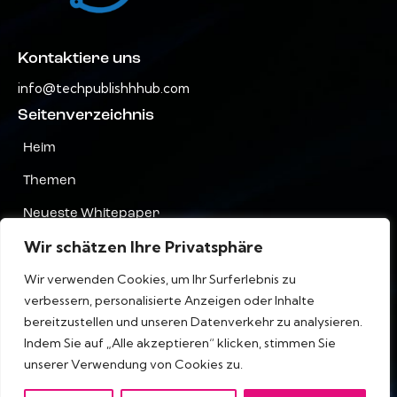
Kontaktiere uns
info@techpublishhhub.com
Seitenverzeichnis
Heim
Themen
Neueste Whitepaper
Wir schätzen Ihre Privatsphäre
Unternehmen AZ
Wir verwenden Cookies, um Ihr Surferlebnis zu
Kontaktiere uns
verbessern, personalisierte Anzeigen oder Inhalte
Privatsphäre
bereitzustellen und unseren Datenverkehr zu analysieren.
Indem Sie auf „Alle akzeptieren“ klicken, stimmen Sie
Terms & Bedingungen
unserer Verwendung von Cookies zu.