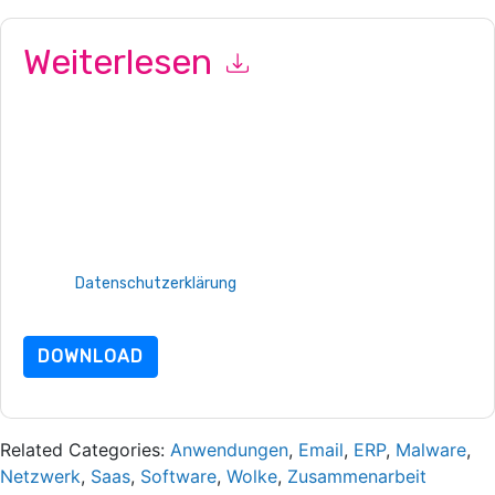
Weiterlesen
Mit dem Absenden dieses Formulars stimmen Sie zu
Splunk UK
Kontaktaufnahme mit Ihnen marketingbezogene E-Mails oder
per Telefon. Sie können sich jederzeit abmelden.
Splunk UK
Webseiten u Mitteilungen unterliegen ihrer
Datenschutzerklärung.
Indem Sie diese Ressource anfordern, stimmen Sie unseren
Nutzungsbedingungen zu. Alle Daten sind geschützt durch
unsere
Datenschutzerklärung
. Bei weiteren Fragen bitte
mailen Datenschutz@techpublishhub.com
DOWNLOAD
Related Categories:
Anwendungen
,
Email
,
ERP
,
Malware
,
Netzwerk
,
Saas
,
Software
,
Wolke
,
Zusammenarbeit