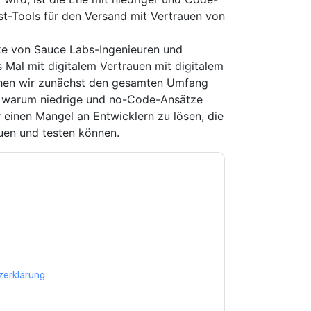
t-Tools für den Versand mit Vertrauen von
ke von Sauce Labs-Ingenieuren und
Mal mit digitalem Vertrauen mit digitalem
chen wir zunächst den gesamten Umfang
, warum niedrige und no-Code-Ansätze
ür einen Mangel an Entwicklern zu lösen, die
uen und testen können.
e zu
Sauce Labs
Kontaktaufnahme mit Ihnen
e können sich jederzeit abmelden.
Sauce Labs
nschutzerklärung.
Sie unseren Nutzungsbedingungen zu. Alle
erklärung
. Bei weiteren Fragen bitte mailen