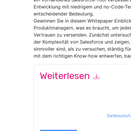
Entwicklung mit niedrigem und no-Code-Tes
entscheidender Bedeutung.
Gewinnen Sie in diesem Whitepaper Einblic
Produktmanagern, was es braucht, um jedes 
Vertrauen zu versenden. Zunächst untersu
der Komplexität von Salesforce und zeigen
sinnvoller sind, als zu versuchen, ständig f
mit dem richtigen Know-how entwerfen, ba
Weiterlesen
Mit dem Absenden dieses Formulars stimmen Si
marketingbezogene E-Mails oder per Telefon. Si
Webseiten u Mitteilungen unterliegen ihrer Date
Indem Sie diese Ressource anfordern, stimmen 
Daten sind geschützt durch unsere
Datenschutz
Datenschutz@techpublishhub.com