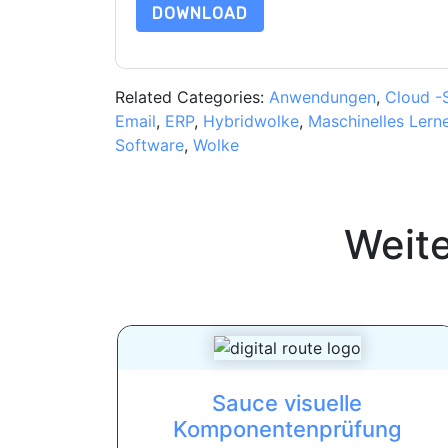
DOWNLOAD
Related Categories:
Anwendungen
,
Cloud -
Email
,
ERP
,
Hybridwolke
,
Maschinelles Lern
Software
,
Wolke
Weit
Sauce visuelle
Komponentenprüfung