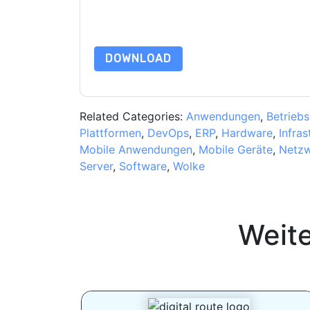
Daten sind geschützt durch unsere
Datenschutz
Datenschutz@techpublishhub.com
DOWNLOAD
Related Categories:
Anwendungen
,
Betrieb
Plattformen
,
DevOps
,
ERP
,
Hardware
,
Infra
Mobile Anwendungen
,
Mobile Geräte
,
Netz
Server
,
Software
,
Wolke
Weit