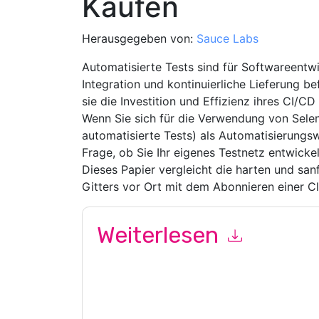
Kaufen
Herausgegeben von:
Sauce Labs
Automatisierte Tests sind für Softwareentwi
Integration und kontinuierliche Lieferung b
sie die Investition und Effizienz ihres CI/
Wenn Sie sich für die Verwendung von Selen
automatisierte Tests) als Automatisierungsw
Frage, ob Sie Ihr eigenes Testnetz entwicke
Dieses Papier vergleicht die harten und sanf
Gitters vor Ort mit dem Abonnieren einer C
Weiterlesen
Mit dem Absenden dieses Formulars stimmen Si
marketingbezogene E-Mails oder per Telefon. Si
Webseiten u Mitteilungen unterliegen ihrer Date
Indem Sie diese Ressource anfordern, stimmen 