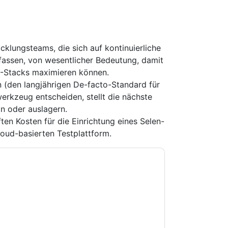
cklungsteams, die sich auf kontinuierliche
efassen, von wesentlicher Bedeutung, damit
CD -Stacks maximieren können.
 (den langjährigen De-facto-Standard für
erkzeug entscheiden, stellt die nächste
ln oder auslagern.
ten Kosten für die Einrichtung eines Selen-
loud-basierten Testplattform.
e zu
Sauce Labs
Kontaktaufnahme mit Ihnen
e können sich jederzeit abmelden.
Sauce Labs
nschutzerklärung.
Sie unseren Nutzungsbedingungen zu. Alle