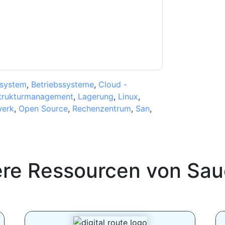
erklärung
. Bei weiteren Fragen bitte mailen
ssystem
,
Betriebssysteme
,
Cloud -
strukturmanagement
,
Lagerung
,
Linux
,
werk
,
Open Source
,
Rechenzentrum
,
San
,
ere Ressourcen von
Sau