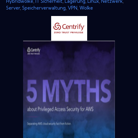
Hybridwolke
,
IT Sicherheit
,
Lagerung
,
Linux
,
Netzwerk
,
Server
,
Speicherverwaltung
,
VPN
,
Wolke