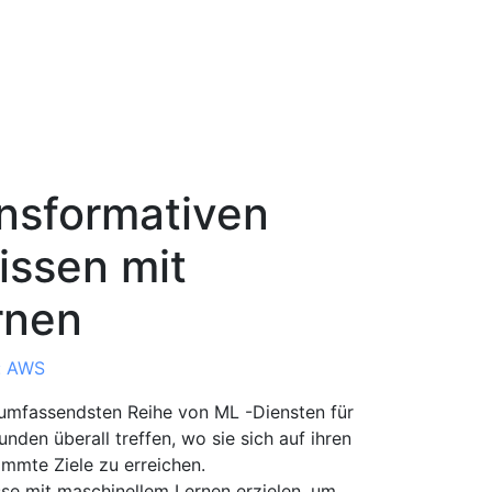
ansformativen
issen mit
rnen
: AWS
d umfassendsten Reihe von ML -Diensten für
den überall treffen, wo sie sich auf ihren
immte Ziele zu erreichen.
se mit maschinellem Lernen erzielen, um