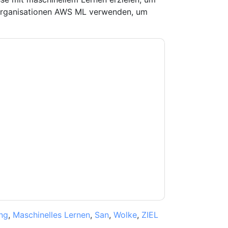
Organisationen AWS ML verwenden, um
e zu
Amazon Web Services: AWS
-Mails oder per Telefon. Sie können sich
Webseiten u Mitteilungen unterliegen ihrer
Sie unseren Nutzungsbedingungen zu. Alle
erklärung
. Bei weiteren Fragen bitte mailen
ng
,
Maschinelles Lernen
,
San
,
Wolke
,
ZIEL