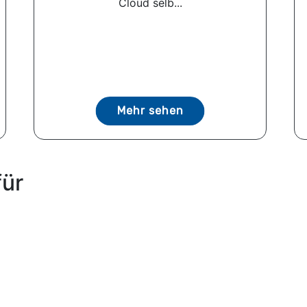
Cloud selb...
Mehr sehen
für