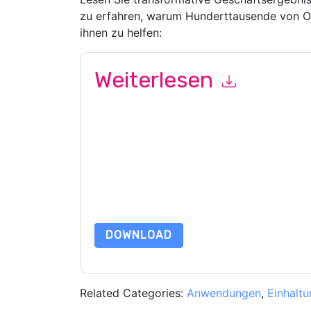
zu erfahren, warum Hunderttausende von 
ihnen zu helfen:
Weiterlesen
Mit dem Absenden dieses Formulars stimmen Si
Kontaktaufnahme mit Ihnen marketingbezogene E
jederzeit abmelden.
Amazon Web Services: AWS
Datenschutzerklärung.
Indem Sie diese Ressource anfordern, stimmen 
Daten sind geschützt durch unsere
Datenschutz
Datenschutz@techpublishhub.com
DOWNLOAD
Related Categories:
Anwendungen
,
Einhaltu