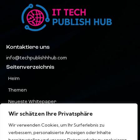
Kontaktiere uns
info@techpublishhhub.com
Seitenverzeichnis
Heim
Themen
Neueste Whitepaper
Wir schätzen Ihre Privatsphäre
Unternehmen AZ
Wir verwenden Cookies, um Ihr Surferlebnis zu
Kontaktiere uns
verbessern, personalisierte Anzeigen oder Inhalte
Privatsphäre