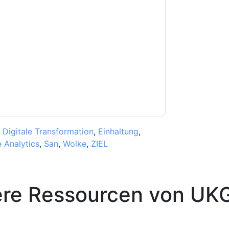
e zu
UKG
Kontaktaufnahme mit Ihnen
e können sich jederzeit abmelden.
UKG
nschutzerklärung.
Sie unseren Nutzungsbedingungen zu. Alle
erklärung
. Bei weiteren Fragen bitte mailen
,
Digitale Transformation
,
Einhaltung
,
e Analytics
,
San
,
Wolke
,
ZIEL
ere Ressourcen von
UK