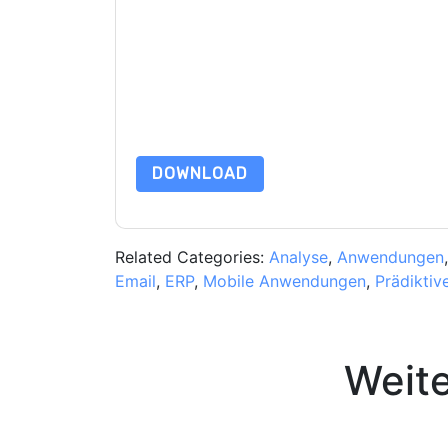
Mit dem Absenden dieses Formulars stimmen Si
marketingbezogene E-Mails oder per Telefon. Si
Webseiten u Mitteilungen unterliegen ihrer Date
Indem Sie diese Ressource anfordern, stimmen 
Daten sind geschützt durch unsere
Datenschutz
Datenschutz@techpublishhub.com
DOWNLOAD
Related Categories:
Analyse
,
Anwendungen
Email
,
ERP
,
Mobile Anwendungen
,
Prädiktiv
Weit