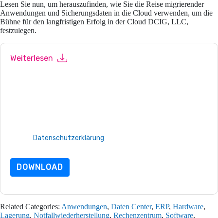
Lesen Sie nun, um herauszufinden, wie Sie die Reise migrierender
Anwendungen und Sicherungsdaten in die Cloud verwenden, um die
Bühne für den langfristigen Erfolg in der Cloud DCIG, LLC,
festzulegen.
Weiterlesen
Mit dem Absenden dieses Formulars stimmen Sie zu
Quest UK
Kontaktaufnahme mit Ihnen marketingbezogene E-Mails oder
per Telefon. Sie können sich jederzeit abmelden.
Quest UK
Webseiten u Mitteilungen unterliegen ihrer
Datenschutzerklärung.
Indem Sie diese Ressource anfordern, stimmen Sie unseren
Nutzungsbedingungen zu. Alle Daten sind geschützt durch
unsere
Datenschutzerklärung
. Bei weiteren Fragen bitte
mailen Datenschutz@techpublishhub.com
DOWNLOAD
Related Categories:
Anwendungen
,
Daten Center
,
ERP
,
Hardware
,
Lagerung
,
Notfallwiederherstellung
,
Rechenzentrum
,
Software
,