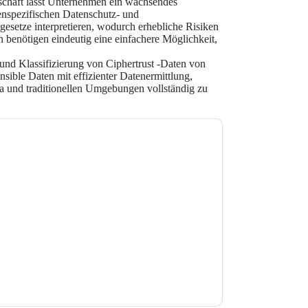
dschaft lässt Unternehmen ein wachsendes
enspezifischen Datenschutz- und
gesetze interpretieren, wodurch erhebliche Risiken
benötigen eindeutig eine einfachere Möglichkeit,
und Klassifizierung von Ciphertrust -Daten von
sible Daten mit effizienter Datenermittlung,
ta und traditionellen Umgebungen vollständig zu
e zu
Thales
Kontaktaufnahme mit Ihnen
e können sich jederzeit abmelden.
Thales
nschutzerklärung.
Sie unseren Nutzungsbedingungen zu. Alle
erklärung
. Bei weiteren Fragen bitte mailen