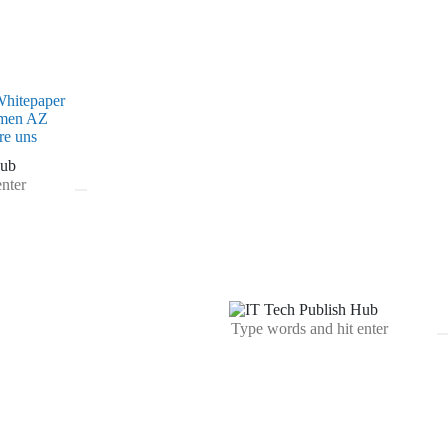
Whitepaper
hmen AZ
re uns