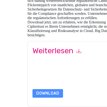
sich ständig weiterentwickelnde regulatorische Lan
Flickenteppich von staatlichen, globalen und branch
Sicherheitsgesetzen für Datenschutz- und Sicherheits
für die Compliance geschaffen werden. Unternehmen 
die regulatorischen Anforderungen zu erfüllen.
Download jetzt, um zu erfahren, wie die Erkennung 
Ciphertrust es Ihrem Unternehmen ermöglicht, die sen
Klassifizierung und Risikoanalyse in Cloud, Big Da
besichtigen.
Weiterlesen
Mit dem Absenden dieses Formulars stimmen Si
marketingbezogene E-Mails oder per Telefon. Si
Webseiten u Mitteilungen unterliegen ihrer Date
Indem Sie diese Ressource anfordern, stimmen 
Daten sind geschützt durch unsere
Datenschutz
Datenschutz@techpublishhub.com
DOWNLOAD