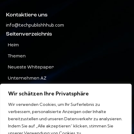
Kontaktiere uns
info@techpublishhhub.com
Seitenverzeichnis
Heim
Themen
Neueste Whitepaper
Unternehmen AZ
Kontaktiere uns
Wir schätzen Ihre Privatsphäre
Privatsphäre
Wir verwenden Cookies, um Ihr Surferlebnis zu
verbessern, personalisierte Anzeigen oder Inhalte
Terms & Bedingungen
bereitzustellen und unseren Datenverkehr zu analysieren.
Indem Sie auf „Alle akzeptieren“ klicken, stimmen Sie
unserer Verwendung von Cookies zu.