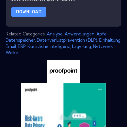
DOWNLOAD
Related Categories:
Analyse
,
Anwendungen
,
Apfel
,
Datenspeicher
,
Datenverlustprävention (DLP)
,
Einhaltung
,
Email
,
ERP
,
Künstliche Intelligenz
,
Lagerung
,
Netzwerk
,
Wolke