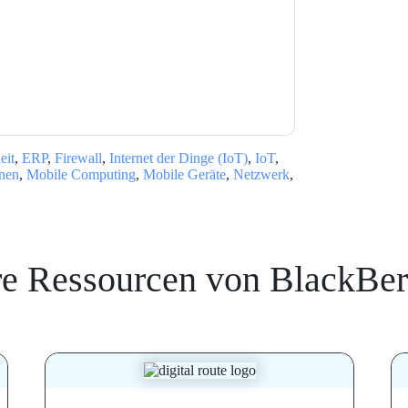
Sie unseren Nutzungsbedingungen zu. Alle
erklärung
. Bei weiteren Fragen bitte mailen
eit
,
ERP
,
Firewall
,
Internet der Dinge (IoT)
,
IoT
,
nen
,
Mobile Computing
,
Mobile Geräte
,
Netzwerk
,
re Ressourcen von
BlackBer