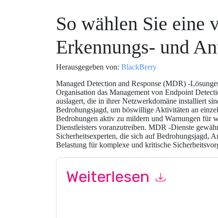
So wählen Sie eine v
Erkennungs- und An
Herausgegeben von:
BlackBerry
Managed Detection and Response (MDR) -Lösungen si
Organisation das Management von Endpoint Detect
auslagert, die in ihrer Netzwerkdomäne installiert si
Bedrohungsjagd, um böswillige Aktivitäten an einzel
Bedrohungen aktiv zu mildern und Warnungen für 
Dienstleisters voranzutreiben. MDR -Dienste gewäh
Sicherheitsexperten, die sich auf Bedrohungsjagd, A
Belastung für komplexe und kritische Sicherheitsvor
Weiterlesen
Mit dem Absenden dieses Formulars stimmen Si
marketingbezogene E-Mails oder per Telefon. Si
Webseiten u Mitteilungen unterliegen ihrer Date