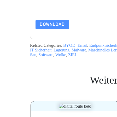
Indem Sie diese Ressource anfordern, stimmen 
Daten sind geschützt durch unsere
Datenschutz
Datenschutz@techpublishhub.com
DOWNLOAD
Related Categories:
BYOD
,
Email
,
Endpunktsicherh
IT Sicherheit
,
Lagerung
,
Malware
,
Maschinelles Ler
San
,
Software
,
Wolke
,
ZIEL
Weite