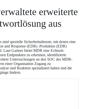
erwaltete erweiterte
twortlösung aus
nd spezielle Sicherheitsdienste, mit denen eine
ion and Response (EDR) -Produkten (EDR)
nd. Laut Gartner bietet MDR eine Echtzeit-
nen Endpunkten zu erkennen, identifizierte
weitere Untersuchungen an den SOC des MDR-
ren einer Organisation Zugang zu
nalyse und Reaktion spezialisiert haben und die
gänge lindern.
e zu
BlackBerry
Kontaktaufnahme mit Ihnen
e können sich jederzeit abmelden.
BlackBerry
nschutzerklärung.