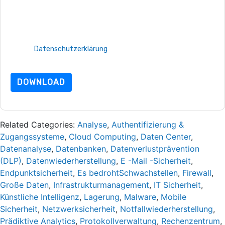
Datenschutzerklärung.
Indem Sie diese Ressource anfordern, stimmen Sie unseren
Nutzungsbedingungen zu. Alle Daten sind geschützt durch
unsere
Datenschutzerklärung
. Bei weiteren Fragen bitte
mailen Datenschutz@techpublishhub.com
DOWNLOAD
Related Categories:
Analyse
,
Authentifizierung &
Zugangssysteme
,
Cloud Computing
,
Daten Center
,
Datenanalyse
,
Datenbanken
,
Datenverlustprävention
(DLP)
,
Datenwiederherstellung
,
E -Mail -Sicherheit
,
Endpunktsicherheit
,
Es bedrohtSchwachstellen
,
Firewall
,
Große Daten
,
Infrastrukturmanagement
,
IT Sicherheit
,
Künstliche Intelligenz
,
Lagerung
,
Malware
,
Mobile
Sicherheit
,
Netzwerksicherheit
,
Notfallwiederherstellung
,
Prädiktive Analytics
,
Protokollverwaltung
,
Rechenzentrum
,