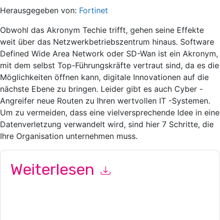
Herausgegeben von:
Fortinet
Obwohl das Akronym Techie trifft, gehen seine Effekte
weit über das Netzwerkbetriebszentrum hinaus. Software
Defined Wide Area Network oder SD-Wan ist ein Akronym,
mit dem selbst Top-Führungskräfte vertraut sind, da es die
Möglichkeiten öffnen kann, digitale Innovationen auf die
nächste Ebene zu bringen. Leider gibt es auch Cyber ​​-
Angreifer neue Routen zu Ihren wertvollen IT -Systemen.
Um zu vermeiden, dass eine vielversprechende Idee in eine
Datenverletzung verwandelt wird, sind hier 7 Schritte, die
Ihre Organisation unternehmen muss.
Weiterlesen
Mit dem Absenden dieses Formulars stimmen Sie zu
Fortinet
Kontaktaufnahme mit Ihnen marketingbezogene E-Mails oder
per Telefon. Sie können sich jederzeit abmelden.
Fortinet
Webseiten u Mitteilungen unterliegen ihrer