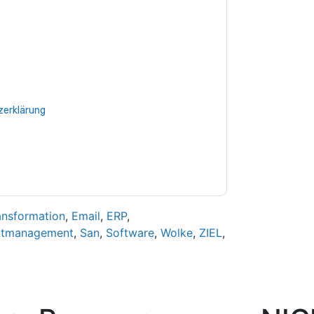
e zu
NICE
Kontaktaufnahme mit Ihnen
e können sich jederzeit abmelden.
NICE
nschutzerklärung.
Sie unseren Nutzungsbedingungen zu. Alle
erklärung
. Bei weiteren Fragen bitte mailen
ansformation
,
Email
,
ERP
,
ktmanagement
,
San
,
Software
,
Wolke
,
ZIEL
,