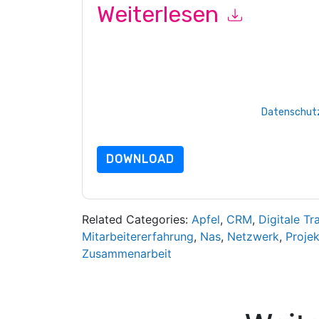
Weiterlesen
Mit dem Absenden dieses Formulars stimmen Si
marketingbezogene E-Mails oder per Telefon. Si
Webseiten u Mitteilungen unterliegen ihrer Date
Indem Sie diese Ressource anfordern, stimmen 
Daten sind geschützt durch unsere
Datenschutz
Datenschutz@techpublishhub.com
DOWNLOAD
Related Categories:
Apfel
,
CRM
,
Digitale Tr
Mitarbeitererfahrung
,
Nas
,
Netzwerk
,
Proje
Zusammenarbeit