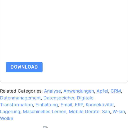
Mit dem Absenden dieses Formulars stimmen Sie zu
Adobe
Kontaktaufnahme mit Ihnen marketingbezogene E-Mails oder
per Telefon. Sie können sich jederzeit abmelden.
Adobe
Webseiten u Mitteilungen unterliegen ihrer
Datenschutzerklärung.
Indem Sie diese Ressource anfordern, stimmen Sie unseren
Nutzungsbedingungen zu. Alle Daten sind geschützt durch
unsere
Datenschutzerklärung
. Bei weiteren Fragen bitte
mailen Datenschutz@techpublishhub.com
DOWNLOAD
Related Categories:
Analyse
,
Anwendungen
,
Apfel
,
CRM
,
Datenmanagement
,
Datenspeicher
,
Digitale
Transformation
,
Einhaltung
,
Email
,
ERP
,
Konnektivität
,
Lagerung
,
Maschinelles Lernen
,
Mobile Geräte
,
San
,
W-lan
,
Wolke