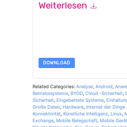
Weiterlesen
Mit dem Absenden dieses Formulars stimmen Si
Ihnen marketingbezogene E-Mails oder per Telefo
aaftaab.moosa
Webseiten u Mitteilungen unterl
Indem Sie diese Ressource anfordern, stimmen 
Daten sind geschützt durch unsere
Datenschutz
Datenschutz@techpublishhub.com
DOWNLOAD
Related Categories:
Analyse
,
Android
,
Anwe
Betriebssysteme
,
BYOD
,
Cloud -Sicherheit
,
Sicherheit
,
Eingebettete Systeme
,
Einhaltun
Große Daten
,
Hardware
,
Internet der Dinge 
Konnektivität
,
Künstliche Intelligenz
,
Linux
,
M
Exchange
,
Mobile Belegschaft
,
Mobile Gerä