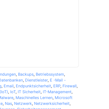
e zu
aaftaab.moosa
Kontaktaufnahme mit
n. Sie können sich jederzeit abmelden.
iegen ihrer Datenschutzerklärung.
Sie unseren Nutzungsbedingungen zu. Alle
erklärung
. Bei weiteren Fragen bitte mailen
ndungen
,
Backups
,
Betriebssystem
,
Datenbanken
,
Dienstleister
,
E -Mail -
g
,
Email
,
Endpunktsicherheit
,
ERP
,
Firewall
,
(IoT)
,
IoT
,
IT Sicherheit
,
IT-Management
,
alware
,
Maschinelles Lernen
,
Microsoft
te
,
Nas
,
Netzwerk
,
Netzwerksicherheit
,