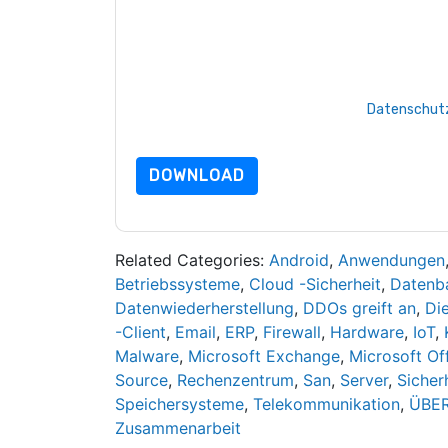
Mit dem Absenden dieses Formulars stimmen Si
marketingbezogene E-Mails oder per Telefon. Si
Webseiten u Mitteilungen unterliegen ihrer Date
Indem Sie diese Ressource anfordern, stimmen 
Daten sind geschützt durch unsere
Datenschutz
Datenschutz@techpublishhub.com
DOWNLOAD
Related Categories:
Android
,
Anwendungen
Betriebssysteme
,
Cloud -Sicherheit
,
Datenb
Datenwiederherstellung
,
DDOs greift an
,
Die
-Client
,
Email
,
ERP
,
Firewall
,
Hardware
,
IoT
,
Malware
,
Microsoft Exchange
,
Microsoft Of
Source
,
Rechenzentrum
,
San
,
Server
,
Sicher
Speichersysteme
,
Telekommunikation
,
ÜBE
Zusammenarbeit