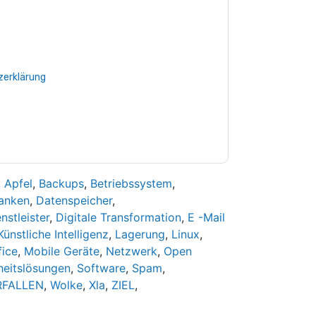
e zu
Checkpoint
Kontaktaufnahme mit Ihnen
e können sich jederzeit abmelden.
Checkpoint
nschutzerklärung.
Sie unseren Nutzungsbedingungen zu. Alle
erklärung
. Bei weiteren Fragen bitte mailen
,
Apfel
,
Backups
,
Betriebssystem
,
anken
,
Datenspeicher
,
nstleister
,
Digitale Transformation
,
E -Mail
Künstliche Intelligenz
,
Lagerung
,
Linux
,
fice
,
Mobile Geräte
,
Netzwerk
,
Open
heitslösungen
,
Software
,
Spam
,
RFALLEN
,
Wolke
,
Xla
,
ZIEL
,