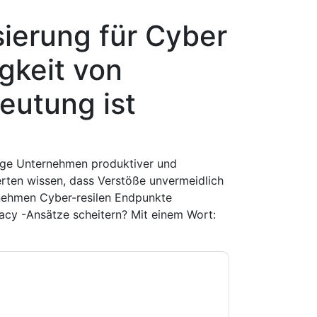
ierung für Cyber
igkeit von
eutung ist
tige Unternehmen produktiver und
perten wissen, dass Verstöße unvermeidlich
rnehmen Cyber-resilen Endpunkte
gacy -Ansätze scheitern? Mit einem Wort:
e zu
Malwarebytes
Kontaktaufnahme mit