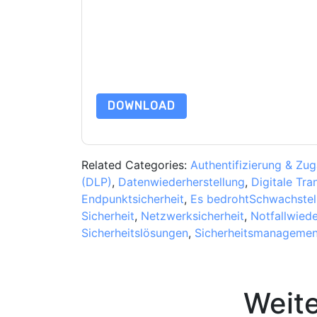
Ihnen marketingbezogene E-Mails oder per Telefo
Malwarebytes
Webseiten u Mitteilungen unterlie
Indem Sie diese Ressource anfordern, stimmen 
Daten sind geschützt durch unsere
Datenschutz
Datenschutz@techpublishhub.com
DOWNLOAD
Related Categories:
Authentifizierung & Zu
(DLP)
,
Datenwiederherstellung
,
Digitale Tra
Endpunktsicherheit
,
Es bedrohtSchwachstel
Sicherheit
,
Netzwerksicherheit
,
Notfallwiede
Sicherheitslösungen
,
Sicherheitsmanagemen
Weit