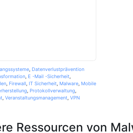
n. Sie können sich jederzeit abmelden.
gen ihrer Datenschutzerklärung.
Sie unseren Nutzungsbedingungen zu. Alle
erklärung
. Bei weiteren Fragen bitte mailen
gangssysteme
,
Datenverlustprävention
nsformation
,
E -Mail -Sicherheit
,
len
,
Firewall
,
IT Sicherheit
,
Malware
,
Mobile
rherstellung
,
Protokollverwaltung
,
t
,
Veranstaltungsmanagement
,
VPN
ere Ressourcen von
Mal