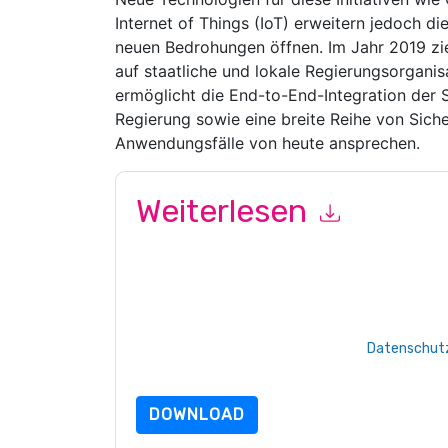
Internet of Things (IoT) erweitern jedoch di
neuen Bedrohungen öffnen. Im Jahr 2019 zi
auf staatliche und lokale Regierungsorganisa
ermöglicht die End-to-End-Integration der S
Regierung sowie eine breite Reihe von Sicher
Anwendungsfälle von heute ansprechen.
Weiterlesen
Mit dem Absenden dieses Formulars stimmen Si
marketingbezogene E-Mails oder per Telefon. Si
Webseiten u Mitteilungen unterliegen ihrer Date
Indem Sie diese Ressource anfordern, stimmen 
Daten sind geschützt durch unsere
Datenschutz
Datenschutz@techpublishhub.com
DOWNLOAD