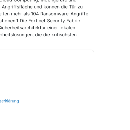
e Angriffsfläche und können die Tür zu
elten mehr als 104 Ransomware-Angriffe
tionen.1 Die Fortinet Security Fabric
icherheitsarchitektur einer lokalen
heitslösungen, die die kritischsten
e zu
Fortinet
Kontaktaufnahme mit Ihnen
e können sich jederzeit abmelden.
Fortinet
nschutzerklärung.
Sie unseren Nutzungsbedingungen zu. Alle
erklärung
. Bei weiteren Fragen bitte mailen